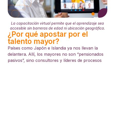
La capacitación virtual permite que el aprendizaje sea
accesible sin barreras de edad ni ubicación geográfica.
¿Por qué apostar por el
talento mayor?
Países como Japón e Islandia ya nos llevan la
delantera. Allí, los mayores no son “pensionados
pasivos”, sino consultores y líderes de procesos
que utilizan su sabiduría acumulada potenciada
por nuevas herramientas tecnológicas. En
Colombia, se estima que para el año 2030, la
fuente principal de talento calificado será la
población mayor de 50 años.
En
Etraining
transformamos
la
educación
rompiendo el mito de que “el loro
viejo no aprende a hablar”. Nuestra